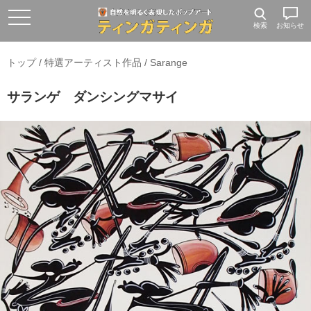
検索
お知らせ
トップ
/
特選アーティスト作品
/
Sarange
サランゲ ダンシングマサイ