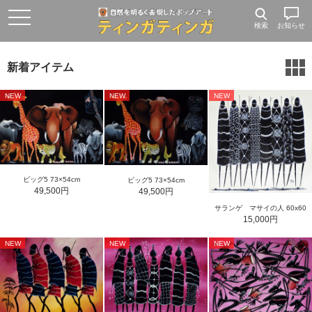
検索
お知らせ
新着アイテム
NEW
NEW
NEW
ビッグ5 73×54cm
ビッグ5 73×54cm
49,500円
49,500円
サランゲ マサイの人 60x60
15,000円
NEW
NEW
NEW