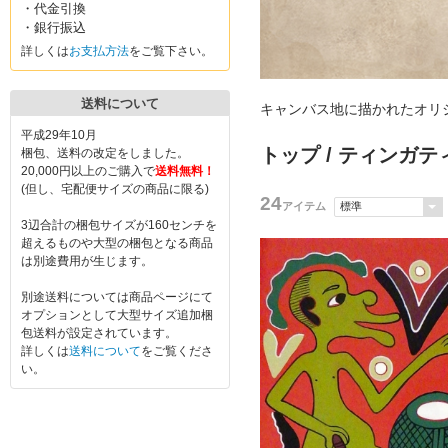
・代金引換
・銀行振込
詳しくは
お支払方法
をご覧下さい。
送料について
キャンバス地に描かれたオリ
平成29年10月
トップ
/
ティンガテ
梱包、送料の改定をしました。
20,000円以上のご購入で
送料無料！
(但し、宅配便サイズの商品に限る)
24
アイテム
3辺合計の梱包サイズが160センチを
超えるものや大型の梱包となる商品
は別途費用が生じます。
別途送料については商品ページにて
オプションとして大型サイズ追加梱
包送料が設定されています。
詳しくは
送料について
をご覧くださ
い。