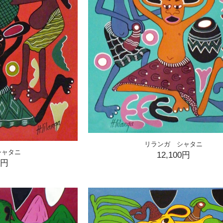
リランガ シャタニ
シャタニ
12,100円
0円