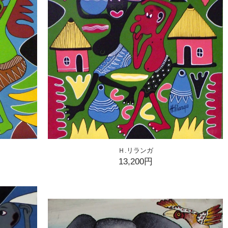
Ｈ.リランガ
13,200円