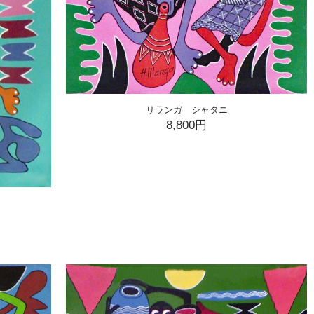
リランガ シャタニ
8,800円