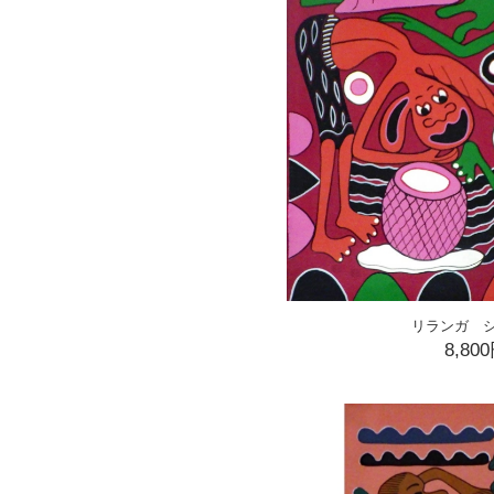
リランガ 
8,80