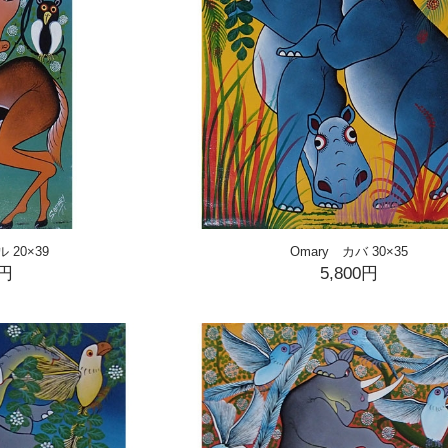
 20×39
Omary カバ 30×35
0円
5,800円