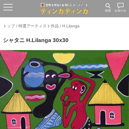
検索
お知らせ
トップ
/
特選アーティスト作品
/
H.Lilanga
シャタニ H.Lilanga 30x30